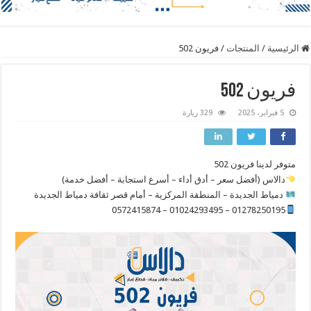
الرئيسية
/
المنتجات
/
فريون 502
فريون 502
5 فبراير، 2025
329 زيارة
متوفر لدينا فريون 502
دالاس (أفضل سعر – أدق أداء – أسرع استجابة – أفضل خدمة)
دمياط الجديدة – المنطقة المركزية – أمام قصر ثقافة دمياط الجديدة
01278250195 – 01024293495 – 0572415874