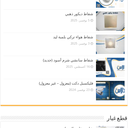
شفاط ديكور ذهبي
5 نوفمبر، 2025
شفاط هواء تركي بلمبة ليد
3 نوفمبر، 2025
شفاط سانشي شرم أسود (جديد)
16 أغسطس، 2025
فليكسبل دكت (معزول – غير معزول)
23 نوفمبر، 2024
قطع غيار