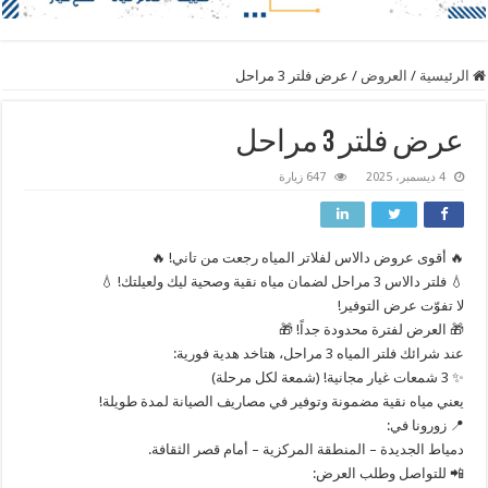
الرئيسية
/
العروض
/
عرض فلتر 3 مراحل
عرض فلتر 3 مراحل
4 ديسمبر، 2025
647 زيارة
​🔥 أقوى عروض دالاس لفلاتر المياه رجعت من تاني! 🔥
​💧 فلتر دالاس 3 مراحل لضمان مياه نقية وصحية ليك ولعيلتك! 💧
​لا تفوّت عرض التوفير!
​🎁 العرض لفترة محدودة جداً! 🎁
​عند شرائك فلتر المياه 3 مراحل، هتاخد هدية فورية:
✨ 3 شمعات غيار مجانية! (شمعة لكل مرحلة)
​يعني مياه نقية مضمونة وتوفير في مصاريف الصيانة لمدة طويلة!
​📍 زورونا في:
​دمياط الجديدة – المنطقة المركزية – أمام قصر الثقافة.
​📲 للتواصل وطلب العرض: