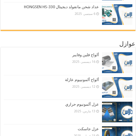
عداد شحن مانفولد ديجيتال HONGSEN HS-330
6 سبتمبر، 2025
عوازل
ألواح فلين وفايبر
16 ديسمبر، 2025
ألواح ألمونييوم عازلة
12 ديسمبر، 2025
عزل ألمونيوم حراري
13 مارس، 2025
عزل جاسكت
23 فبراير، 2025