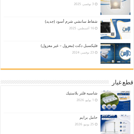
3 نوفمبر، 2025
شفاط سانشي شرم أسود (جديد)
16 أغسطس، 2025
فليكسبل دكت (معزول – غير معزول)
23 نوفمبر، 2024
قطع غيار
شاسيه فلتر بلاستيك
1 يوليو، 2026
حامل برايم
25 يونيو، 2026