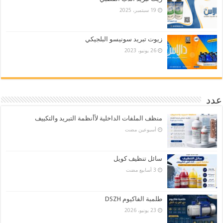
19 سبتمبر، 2025
زيوت تبريد سونيسو البلجيكي
26 يونيو، 2023
عدد
منظف الملفات الداخلية لأأنظمة التبريد والتكييف
‏أسبوعين مضت
سائل تنظيف كويل
طلمبة الفاكيوم DSZH
23 يونيو، 2026