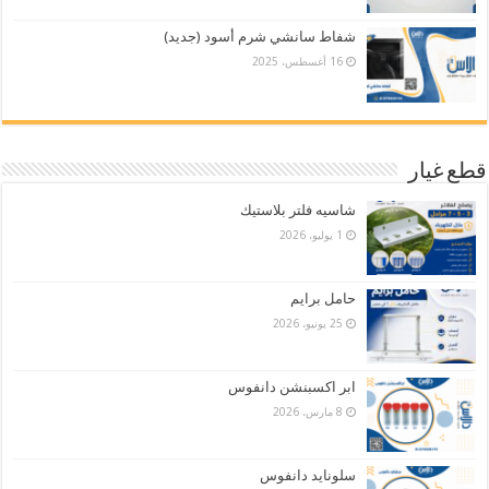
شفاط سانشي شرم أسود (جديد)
16 أغسطس، 2025
قطع غيار
شاسيه فلتر بلاستيك
1 يوليو، 2026
حامل برايم
25 يونيو، 2026
ابر اكسبنشن دانفوس
8 مارس، 2026
سلونايد دانفوس