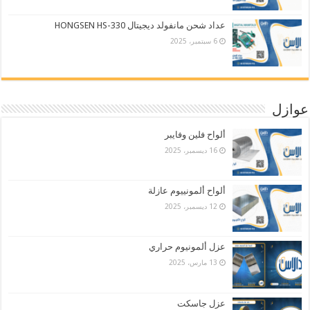
عداد شحن مانفولد ديجيتال HONGSEN HS-330
6 سبتمبر، 2025
عوازل
ألواح فلين وفايبر
16 ديسمبر، 2025
ألواح ألمونييوم عازلة
12 ديسمبر، 2025
عزل ألمونيوم حراري
13 مارس، 2025
عزل جاسكت