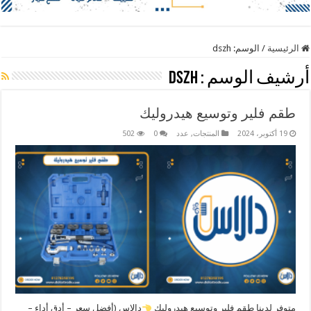
الرئيسية
/
الوسم:
dszh
أرشيف الوسم :
dszh
طقم فلير وتوسيع هيدروليك
19 أكتوبر، 2024
المنتجات
,
عدد
0
502
متوفر لدينا طقم فلير وتوسيع هيدروليك
دالاس (أفضل سعر – أدق أداء –