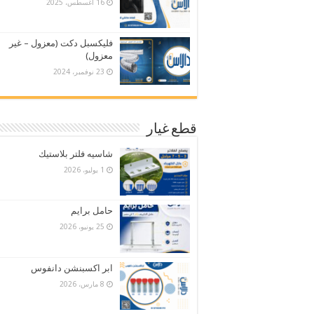
16 أغسطس، 2025
فليكسبل دكت (معزول – غير
معزول)
23 نوفمبر، 2024
قطع غيار
شاسيه فلتر بلاستيك
1 يوليو، 2026
حامل برايم
25 يونيو، 2026
ابر اكسبنشن دانفوس
8 مارس، 2026