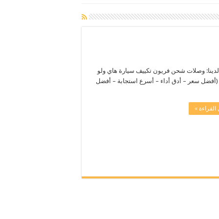
لدينا: وصلات شحن فريون تكييف سيارة هاي ولو
(أفضل سعر – أدق أداء – أسرع استجابة – أفضل
القراءة »