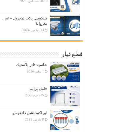
16 أغسطس، 2025
فليكسبل دكت (معزول – غير
معزول)
23 نوفمبر، 2024
قطع غيار
شاسيه فلتر بلاستيك
1 يوليو، 2026
حامل برايم
25 يونيو، 2026
ابر اكسبنشن دانفوس
8 مارس، 2026