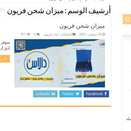
أرشيف الوسم :
ميزان شحن فريون
ميزان شحن فريون
30 سبتمبر، 2021
المنتجات
,
عدد
,
فريون
0
911
متوفر 
أدق أد
أكمل 
LinkedIn
Twitter
Facebook
نسيلد