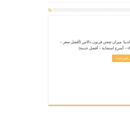
لدينا ميزان شحن فريون دالاس (أفضل سعر –
اء – أسرع استجابة – أفضل خدمة)
القراءة »