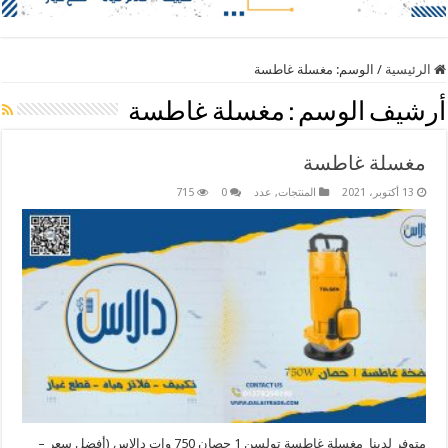
الرئيسية
/
الوسم:
مغسلة غاطسة
أرشيف الوسم :
مغسلة غاطسة
مغسلة غاطسة
13 أكتوبر، 2021
المنتجات
,
عدد
0
715
متوفر لدينا مغسلة غاطسة تولسن 1 حصان 750 وات دالاس (أفضل سعر –