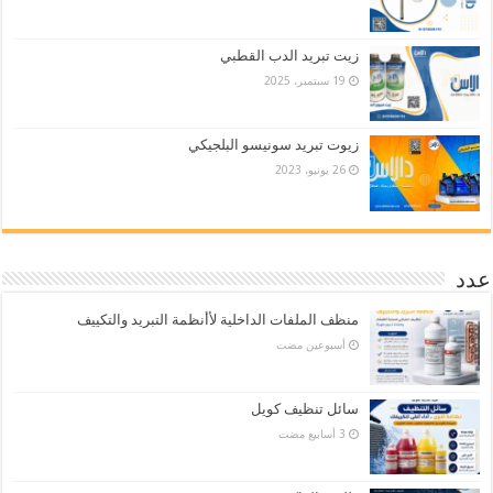
زيت تبريد الدب القطبي
19 سبتمبر، 2025
زيوت تبريد سونيسو البلجيكي
26 يونيو، 2023
عدد
منظف الملفات الداخلية لأأنظمة التبريد والتكييف
‏أسبوعين مضت
سائل تنظيف كويل