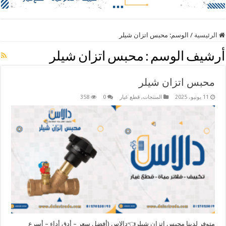
الرئيسية
/
الوسم:
محبس اتزان شيلر
أرشيف الوسم :
محبس اتزان شيلر
محبس اتزان شيلر
11 يونيو، 2025
المنتجات
,
قطع غيار
0
358
متوفر لدينا محبس اتزان شيلر👈دالاس (أفضل سعر – أدق أداء – أسرع