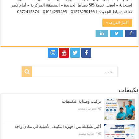
استجابة – أفضل خدمة)🗺️ دمياط الجديدة – المنطقة المركزية – أمام قصر
ثقافة دمياط الجديدة📱01278250195 – 01024293495 – 0572415874
أكمل القراءة »
تكييفات
تركيب وصيانة التكييفات
‏أسبوعين مضت
أكبر تشكيلة من أجهزة التكييف الأصلية في مكان واحد