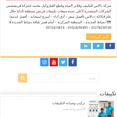
شركة دالاس للتكييف وفلاتر المياه وقطع الغياروكيل معتمد لشركة فريشضمن
الشركات المتصدرة لأعلى نسبة مبيعات تكييفات فريش بمنطقة الدلتا خلال
عام 2024👈دالاس (أفضل سعر – أدق أداء – أسرع استجابة – أفضل خدمة)
🗺️ دمياط الجديدة – المنطقة المركزية – أمام قصر ثقافة دمياط الجديدة📱
01278250195 – 01024293495 – 0572415874
أكمل القراءة »
تكييفات
تركيب وصيانة التكييفات
‏أسبوع واحد مضت