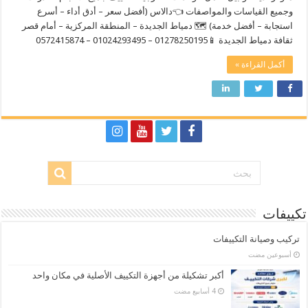
وجميع القياسات والمواصفات 👈دالاس (أفضل سعر – أدق أداء – أسرع
استجابة – أفضل خدمة) 🗺️ دمياط الجديدة – المنطقة المركزية – أمام قصر
ثقافة دمياط الجديدة 📱01278250195 – 01024293495 – 0572415874
أكمل القراءة »
تكييفات
تركيب وصيانة التكييفات
‏أسبوعين مضت
أكبر تشكيلة من أجهزة التكييف الأصلية في مكان واحد