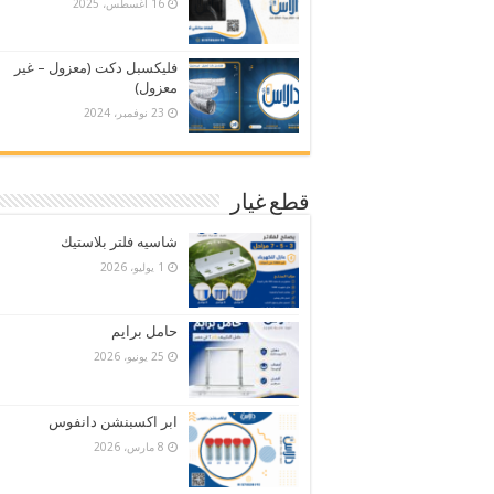
16 أغسطس، 2025
فليكسبل دكت (معزول – غير
معزول)
23 نوفمبر، 2024
قطع غيار
شاسيه فلتر بلاستيك
1 يوليو، 2026
حامل برايم
25 يونيو، 2026
ابر اكسبنشن دانفوس
8 مارس، 2026