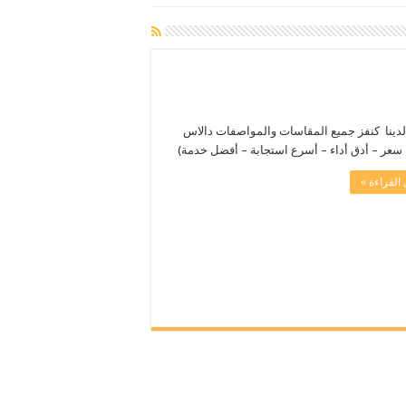
لدينا كنفز جميع المقاسات والمواصفات دالاس
سعر – أدق أداء – أسرع استجابة – أفضل خدمة)
القراءة »