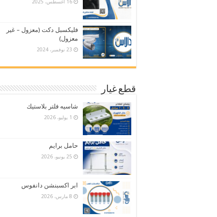
16 أغسطس، 2025
فليكسبل دكت (معزول – غير
معزول)
23 نوفمبر، 2024
قطع غيار
شاسيه فلتر بلاستيك
1 يوليو، 2026
حامل برايم
25 يونيو، 2026
ابر اكسبنشن دانفوس
8 مارس، 2026