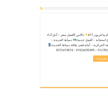
ينا فريون 417
دالاس (أفضل سعر – أدق أداء
 استجابة – أفضل خدمة)
دمياط الجديدة –
ة المركزية – أمام قصر ثقافة دمياط الجديدة
01278250195 – 0102429
القراءة »