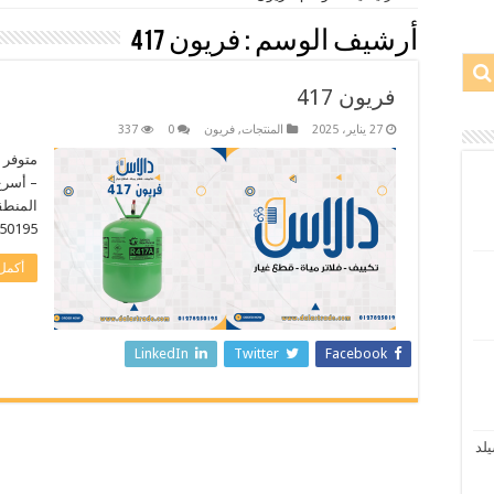
أرشيف الوسم :
فريون 417
فريون 417
27 يناير، 2025
المنتجات
,
فريون
0
337
متوفر لد
– أسرع
المنطق
3495 – 0572415874
أكمل 
LinkedIn
Twitter
Facebook
نسيلد