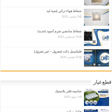
شفاط هواء تركي بلمبة ليد
3 نوفمبر، 2025
شفاط سانشي شرم أسود (جديد)
16 أغسطس، 2025
فليكسبل دكت (معزول – غير معزول)
23 نوفمبر، 2024
قطع غيار
شاسيه فلتر بلاستيك
1 يوليو، 2026
حامل برايم