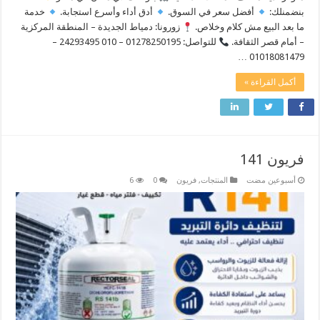
بنضمنلك:
أفضل سعر في السوق.
أدق أداء وأسرع استجابة.
خدمة
ما بعد البيع مش كلام وخلاص. ​
زورونا: دمياط الجديدة – المنطقة المركزية
– أمام قصر الثقافة.
للتواصل: 01278250195 – 010 24293495 –
01018081479 …
أكمل القراءة »
فريون 141
‏أسبوعين مضت
المنتجات
,
فريون
0
6