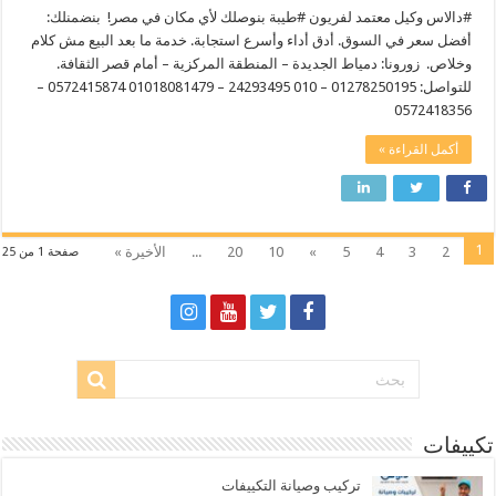
#دالاس وكيل معتمد لفريون #طيبة بنوصلك لأي مكان في مصر! ​ بنضمنلك:
أفضل سعر في السوق. أدق أداء وأسرع استجابة. خدمة ما بعد البيع مش كلام
وخلاص. ​ زورونا: دمياط الجديدة – المنطقة المركزية – أمام قصر الثقافة.
للتواصل: 01278250195 – 010 24293495 – 01018081479 0572415874 –
0572418356
أكمل القراءة »
1
2
3
4
5
»
10
20
...
الأخيرة »
صفحة 1 من 25
تكييفات
تركيب وصيانة التكييفات