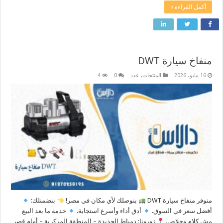
أكمل القراءة »
منفاخ سيارة DWT
16 مايو، 2026
المنتجات
,
عدد
0
4
متوفر منفاخ سيارة DWT
بنوصلك لأي مكان في مصر! ​
بنضمنلك:
أفضل سعر في السوق.
أدق أداء وأسرع استجابة.
خدمة ما بعد البيع
مش كلام وخلاص. ​
زورونا: دمياط الجديدة – المنطقة المركزية – أمام قصر