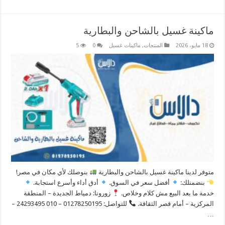
ماكينة غسيل بالشاحن والبطارية
18 مايو، 2026
المنتجات
,
ماكينات غسيل
0
5
متوفر لدينا ماكينة غسيل بالشاحن والبطارية
بنوصلك لأي مكان في مصر! ​
بنضمنلك:
أفضل سعر في السوق.
أدق أداء وأسرع استجابة.
خدمة ما بعد البيع مش كلام وخلاص. ​
زورونا: دمياط الجديدة – المنطقة
المركزية – أمام قصر الثقافة.
للتواصل: 01278250195 – 010 24293495 –
…