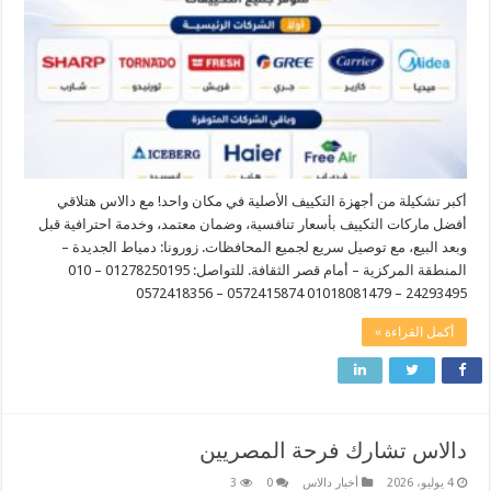
أكبر تشكيلة من أجهزة التكييف الأصلية في مكان واحد! مع دالاس هتلاقي
أفضل ماركات التكييف بأسعار تنافسية، وضمان معتمد، وخدمة احترافية قبل
وبعد البيع، مع توصيل سريع لجميع المحافظات. زورونا: دمياط الجديدة –
المنطقة المركزية – أمام قصر الثقافة. للتواصل: 01278250195 – 010
24293495 – 01018081479 0572415874 – 0572418356
أكمل القراءة »
دالاس تشارك فرحة المصريين
4 يوليو، 2026
أخبار دالاس
0
3