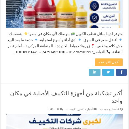
متوفر لدينا سائل تنظف الكويل
بنوصلك لأي مكان في مصر! ​
بنضمنلك:
أفضل سعر في السوق.
أدق أداء وأسرع استجابة.
خدمة ما بعد البيع
مش كلام وخلاص. ​
زورونا: دمياط الجديدة – المنطقة المركزية – أمام قصر
الثقافة.
للتواصل: 01278250195 – 010 24293495 – 01018081479 …
أكمل القراءة »
أكبر تشكيلة من أجهزة التكييف الأصلية في مكان
واحد
أخبار دالاس
,
تكييفات
0
5