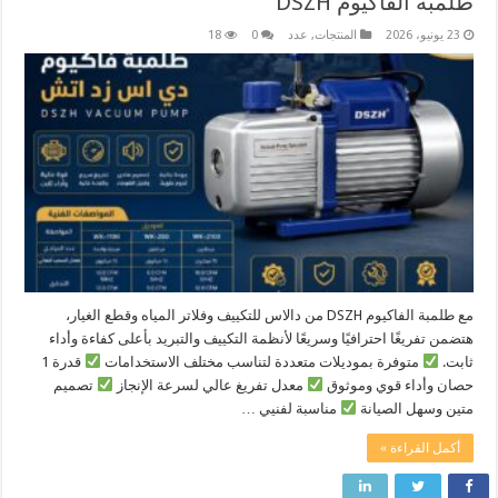
طلمبة الفاكيوم DSZH
23 يونيو، 2026
المنتجات
,
عدد
0
18
مع طلمبة الفاكيوم DSZH من دالاس للتكييف وفلاتر المياه وقطع الغيار،
هتضمن تفريغًا احترافيًا وسريعًا لأنظمة التكييف والتبريد بأعلى كفاءة وأداء
ثابت.
متوفرة بموديلات متعددة لتناسب مختلف الاستخدامات
قدرة 1
حصان وأداء قوي وموثوق
معدل تفريغ عالي لسرعة الإنجاز
تصميم
متين وسهل الصيانة
مناسبة لفنيي …
أكمل القراءة »