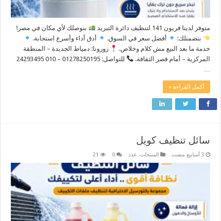
متوفر لدينا فريون 141 لتنظيف دائرة التبريد
بنوصلك لأي مكان في مصر! ​
بنضمنلك:
أفضل سعر في السوق.
أدق أداء وأسرع استجابة.
خدمة ما بعد البيع مش كلام وخلاص. ​
زورونا: دمياط الجديدة – المنطقة
المركزية – أمام قصر الثقافة.
للتواصل: 01278250195 – 010 24293495
…
أكمل القراءة »
سائل تنظيف كويل
المنتجات
,
عدد
0
21