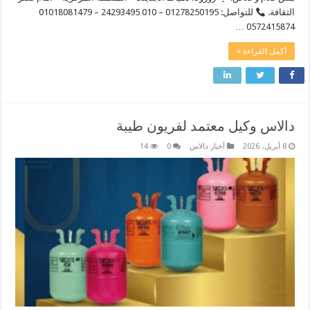
الثقافة.
للتواصل: 01278250195 – 010 24293495 – 01018081479
0572415874 …
أكمل القراءة »
دالاس وكيل معتمد لفريون طيبة
8 أبريل، 2026
أخبار دالاس
0
14